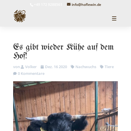
+49 172 9288561
info@hoflewin.de
Es gibt wieder Kühe auf dem
Hof!
von
Volker
Dez. 16 2020
Nachwuchs
Tiere
0 Kommentare