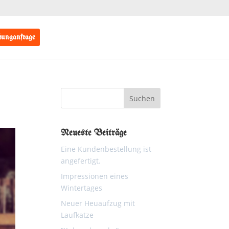
unganfrage
Neueste Beiträge
Eine Kundenbestellung ist
angefertigt.
Impressionen eines
Wintertages
Neuer Heuaufzug mit
Laufkatze