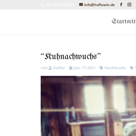
+49 172 9288561
info@hoflewin.de
Startseit
“Kuhnachwuchs”
von
Volker
Jan. 17 2021
Nachwuchs