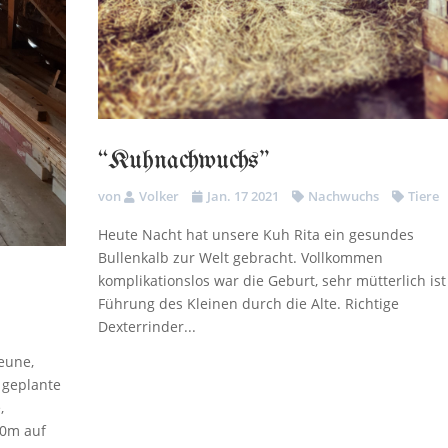
“Kuhnachwuchs”
von
Volker
Jan. 17 2021
Nachwuchs
Tiere
Heute Nacht hat unsere Kuh Rita ein gesundes
Bullenkalb zur Welt gebracht. Vollkommen
komplikationslos war die Geburt, sehr mütterlich ist
e
Führung des Kleinen durch die Alte. Richtige
Dexterrinder...
heune,
 geplante
,
50m auf