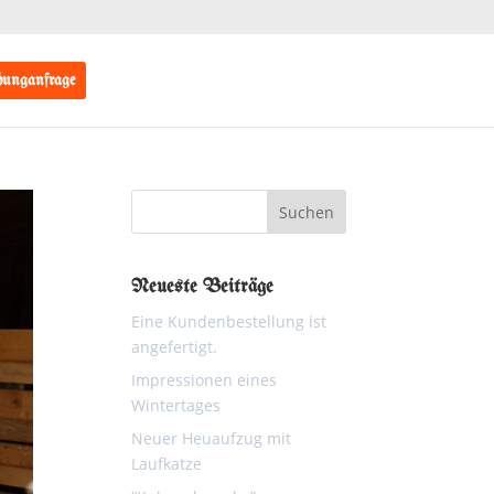
unganfrage
Neueste Beiträge
Eine Kundenbestellung ist
angefertigt.
Impressionen eines
Wintertages
Neuer Heuaufzug mit
Laufkatze